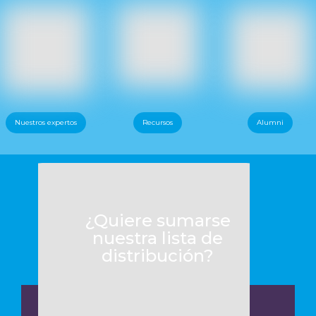
Nuestros expertos
Recursos
Alumni
¿Quiere sumarse
nuestra lista de
distribución?