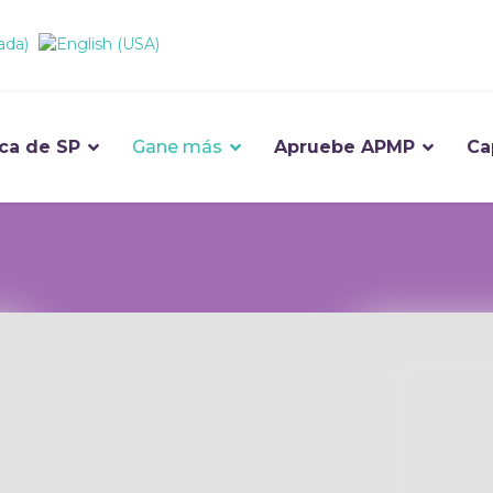
ca de SP
Gane más
Apruebe APMP
Ca